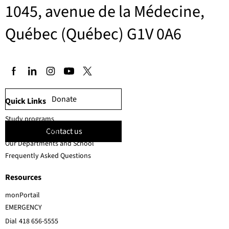
1045, avenue de la Médecine,
Québec (Québec) G1V 0A6
Donate
Quick Links
Study programs
Contact us
Faculty members
Our Departments and School
Frequently Asked Questions
Resources
monPortail
EMERGENCY
Dial
418 656-5555