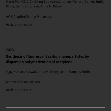
Marie-Pier Côté, Christina Boukouvala, Josée Richard-Daniel, Emilie
Ringe, Denis Boudreau, Anna M. Ritcey
ACS Applied Nano Materials
Article de revue
2023
Synthesis of fluorescent carbon nanoparticles by
dispersion polymerization of acetylene
Vijay Kumar Jayswal, Anna M. Ritcey, Jean-François Morin
Nanoscale Advances
Article de revue