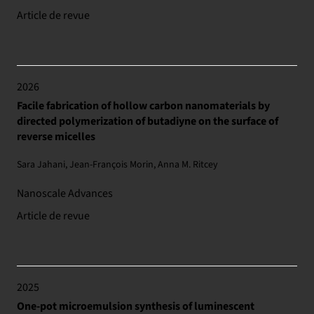
Article de revue
2026
Facile fabrication of hollow carbon nanomaterials by
directed polymerization of butadiyne on the surface of
reverse micelles
Sara Jahani, Jean-François Morin, Anna M. Ritcey
Nanoscale Advances
Article de revue
2025
One-pot microemulsion synthesis of luminescent