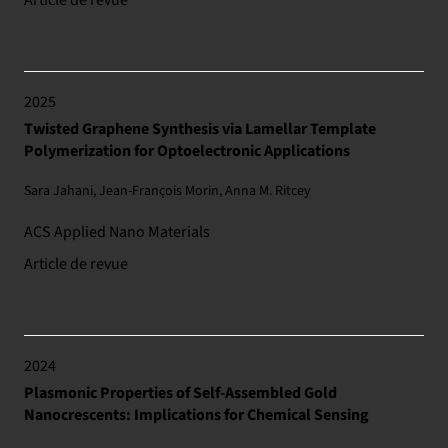
Article de revue
2025
Twisted Graphene Synthesis via Lamellar Template
Polymerization for Optoelectronic Applications
Sara Jahani, Jean-François Morin, Anna M. Ritcey
ACS Applied Nano Materials
Article de revue
2024
Plasmonic Properties of Self-Assembled Gold
Nanocrescents: Implications for Chemical Sensing