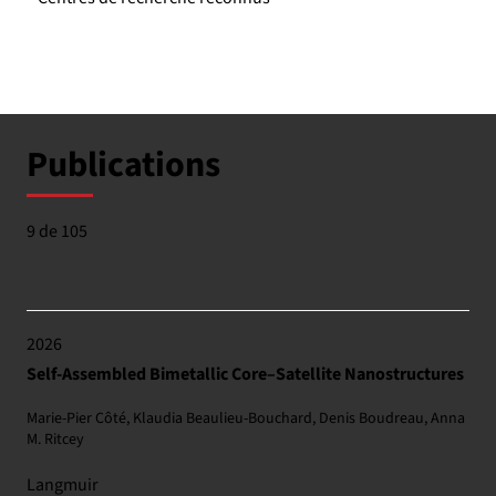
Publications
9 de 105
2026
Self-Assembled Bimetallic Core–Satellite Nanostructures
Marie-Pier Côté, Klaudia Beaulieu-Bouchard, Denis Boudreau, Anna
M. Ritcey
Langmuir