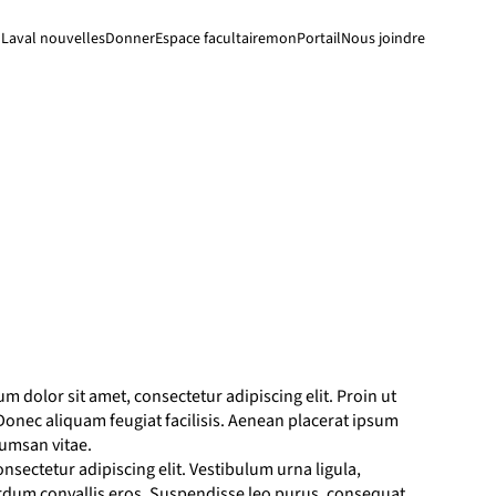
Laval nouvelles
Donner
Espace facultaire
monPortail
Nous joindre
um dolor sit amet, consectetur adipiscing elit. Proin ut
. Donec aliquam feugiat facilisis. Aenean placerat ipsum
cumsan vitae.
nsectetur adipiscing elit. Vestibulum urna ligula,
erdum convallis eros. Suspendisse leo purus, consequat